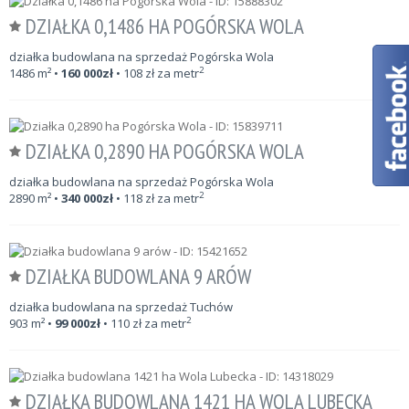
DZIAŁKA 0,1486 HA POGÓRSKA WOLA
działka budowlana na sprzedaż Pogórska Wola
2
1486
m²
•
160 000
zł
•
108
zł za metr
DZIAŁKA 0,2890 HA POGÓRSKA WOLA
działka budowlana na sprzedaż Pogórska Wola
2
2890
m²
•
340 000
zł
•
118
zł za metr
DZIAŁKA BUDOWLANA 9 ARÓW
działka budowlana na sprzedaż Tuchów
2
903
m²
•
99 000
zł
•
110
zł za metr
DZIAŁKA BUDOWLANA 1421 HA WOLA LUBECKA