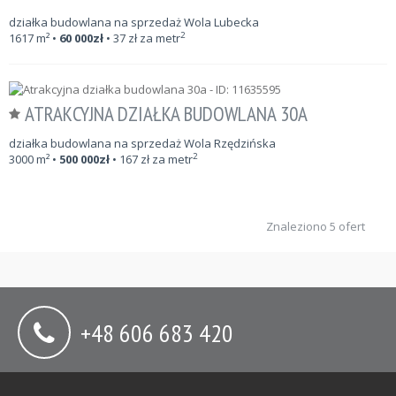
działka budowlana na sprzedaż Wola Lubecka
2
1617
m²
•
60 000
zł
•
37
zł za metr
ATRAKCYJNA DZIAŁKA BUDOWLANA 30A
działka budowlana na sprzedaż Wola Rzędzińska
2
3000
m²
•
500 000
zł
•
167
zł za metr
Znaleziono 5 ofert
+48 606 683 420