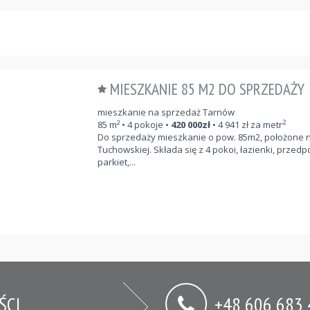
MIESZKANIE 85 M2 DO SPRZEDAŻY
mieszkanie na sprzedaż Tarnów
2
85
m²
• 4 pokoje •
420 000
zł
•
4 941
zł za metr
Do sprzedaży mieszkanie o pow. 85m2, położone n
Tuchowskiej. Składa się z 4 pokoi, łazienki, prze
parkiet,...
ŚCI
+48 606 683