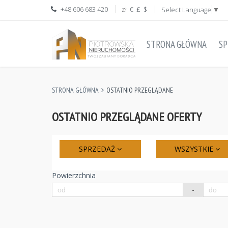
+48 606 683 420
zł
€
£
$
Select Language
▼
STRONA GŁÓWNA
SP
STRONA GŁÓWNA
OSTATNIO PRZEGLĄDANE
OSTATNIO PRZEGLĄDANE OFERTY
SPRZEDAŻ
WSZYSTKIE
Powierzchnia
-