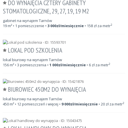
DO WYNAJĘCIA CZTERY GABINETY
STOMATOLOGICZNE, 29, 27, 19, 19 M2
gabinet na wynajem Tarnów
2
19
m²
• 1 pomieszczenie •
3 000
zł/miesięcznie
•
158
zł za metr
LOKAL POD SZKOLENIA
lokal biurowy na wynajem Tarnów
2
156
m²
• 3 pomieszczenia •
1 000
zł/miesięcznie
•
6
zł za metr
BIUROWIEC 450M2 DO WYNAJĘCIA
lokal biurowy na wynajem Tarnów
2
450
m²
• 12 pomieszczeń i więcej •
9 000
zł/miesięcznie
•
20
zł za metr