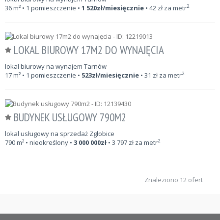
2
36
m²
• 1 pomieszczenie •
1 520
zł/miesięcznie
•
42
zł za metr
LOKAL BIUROWY 17M2 DO WYNAJĘCIA
lokal biurowy na wynajem Tarnów
2
17
m²
• 1 pomieszczenie •
523
zł/miesięcznie
•
31
zł za metr
BUDYNEK USŁUGOWY 790M2
lokal usługowy na sprzedaż Zgłobice
2
790
m²
• nieokreślony •
3 000 000
zł
•
3 797
zł za metr
Znaleziono 12 ofert