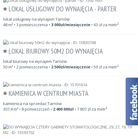
LOKAL USŁUGOWY DO WYNAJĘCIA - PARTER
lokal usługowy na wynajem Tarnów
2
48
m²
• 3 pomieszczenia •
3 000
zł/miesięcznie
•
63
zł za metr
LOKAL BIUROWY 50M2 DO WYNAJĘCIA
lokal biurowy na wynajem Tarnów
2
50
m²
• 2 pomieszczenia •
2 500
zł/miesięcznie
•
50
zł za metr
KAMIENICA W CENTRUM MIASTA
kamienica na sprzedaż Tarnów
2
307,4
m²
• 8 pomieszczeń •
2 400 000
zł
•
7 807
zł za metr