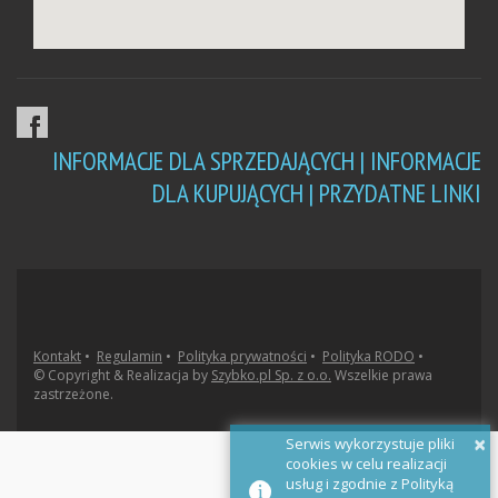
INFORMACJE DLA SPRZEDAJĄCYCH |
INFORMACJE
DLA KUPUJĄCYCH |
PRZYDATNE LINKI
Kontakt
•
Regulamin
•
Polityka prywatności
•
Polityka RODO
•
© Copyright & Realizacja by
Szybko.pl Sp. z o.o.
Wszelkie prawa
zastrzeżone.
×
Serwis wykorzystuje pliki
cookies w celu realizacji
usług i zgodnie z Polityką