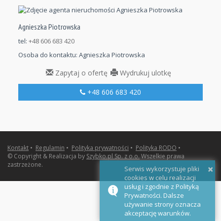
Agnieszka Piotrowska
tel:
+48 606 683 420
Osoba do kontaktu:
Agnieszka Piotrowska
Zapytaj o ofertę
Wydrukuj ulotkę
+48 606 683 420
Kontakt
•
Regulamin
•
Polityka prywatności
•
Polityka RODO
•
© Copyright & Realizacja by
Szybko.pl Sp. z o.o.
Wszelkie prawa
zastrzeżone.
×
Serwis wykorzystuje pliki
cookies w celu realizacji
usług i zgodnie z Polityką
Prywatności. Dalsze
używanie strony oznacza
akceptację warunków.