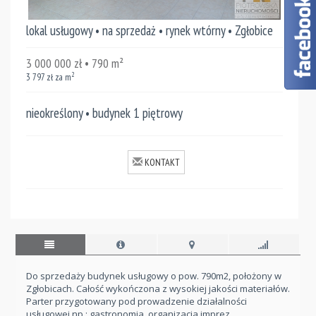
lokal usługowy • na sprzedaż • rynek wtórny • Zgłobice
3 000 000
zł
• 790
m²
2
3 797
zł za m
nieokreślony • budynek 1 piętrowy
KONTAKT
Do sprzedaży budynek usługowy o pow. 790m2, położony w
Zgłobicach. Całość wykończona z wysokiej jakości materiałów.
Parter przygotowany pod prowadzenie działalności
usługowej np.: gastronomia, organizacja imprez